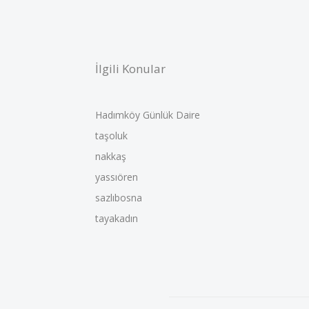
İlgili Konular
Hadımköy Günlük Daire
taşoluk
nakkaş
yassıören
sazlıbosna
tayakadın