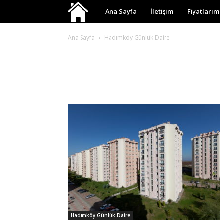
Hadımköy
Ana Sayfa
İletişim
Fiyatlarım
Günlük
Ana Sayfa
Hadımköy Günlük Daire
Kiralık
Daire
Hadımköy Günlük Daire