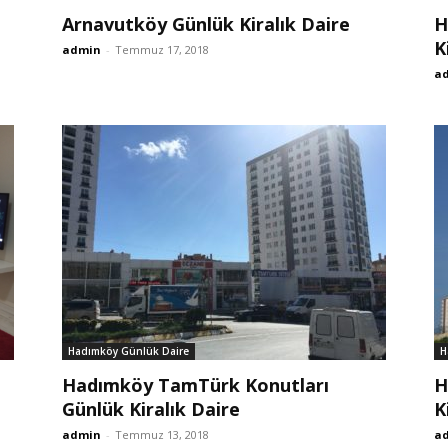
Arnavutköy Günlük Kiralık Daire
H
K
admin
-
Temmuz 17, 2018
a
Hadımköy Günlük Daire
H
Hadımköy TamTürk Konutları
H
Günlük Kiralık Daire
K
admin
-
Temmuz 13, 2018
a