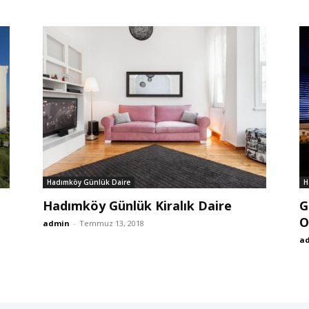
Hadımköy Günlük Daire
H
Hadımköy Günlük Kiralık Daire
G
O
admin
-
Temmuz 13, 2018
a