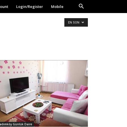
ount
Login/Register
Mobile
EN SON
adımköy Günlük Daire