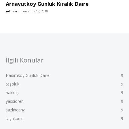
Arnavutköy Günlük Kiralık Daire
admin
-
Temmuz 17, 2018
İlgili Konular
Hadımköy Günlük Daire
9
taşoluk
9
nakkaş
9
yassıören
9
sazlıbosna
9
tayakadın
9