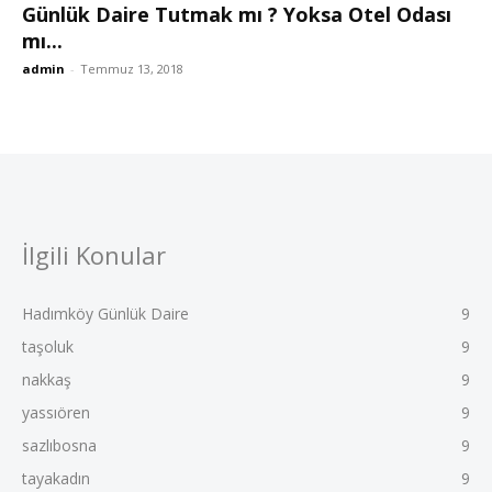
Günlük Daire Tutmak mı ? Yoksa Otel Odası
mı...
admin
-
Temmuz 13, 2018
İlgili Konular
Hadımköy Günlük Daire
9
taşoluk
9
nakkaş
9
yassıören
9
sazlıbosna
9
tayakadın
9