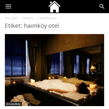
Ana Sayfa
Etiketler
Haımköy otel
Etiket: haımköy otel
Arnavutköy