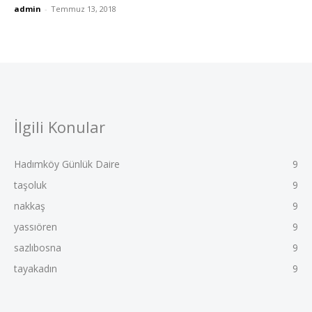
admin
-
Temmuz 13, 2018
İlgili Konular
Hadımköy Günlük Daire
9
taşoluk
9
nakkaş
9
yassıören
9
sazlıbosna
9
tayakadın
9