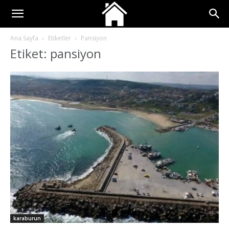
Ana Sayfa
Etiketler
Pansiyon
Etiket: pansiyon
karaburun