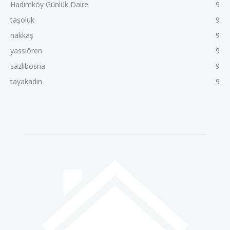
Hadımköy Günlük Daire
9
taşoluk
9
nakkaş
9
yassıören
9
sazlıbosna
9
tayakadın
9