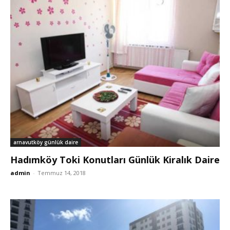
arnavutköy günlük daire
Hadımköy Toki Konutları Günlük Kiralık Daire
admin
-
Temmuz 14, 2018