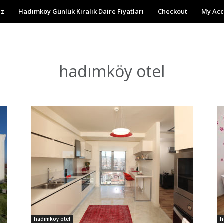
ız
Hadımköy Günlük Kiralık Daire Fiyatları
Checkout
My Acc
hadımköy otel
hadımköy otel
h