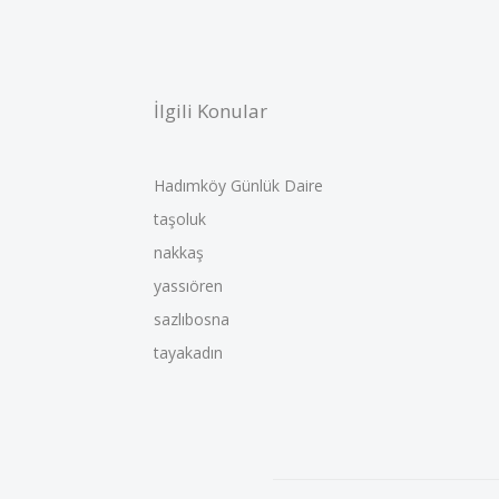
İlgili Konular
Hadımköy Günlük Daire
taşoluk
nakkaş
yassıören
sazlıbosna
tayakadın