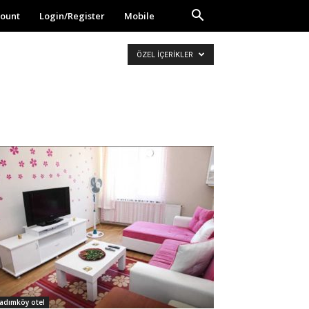
ount
Login/Register
Mobile
ÖZEL İÇERIKLER
adımköy otel