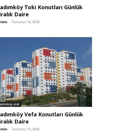
adımköy Toki Konutları Günlük
iralık Daire
dmin
-
Temmuz 14, 2018
adımköy otel
adımköy Vefa Konutları Günlük
iralık Daire
dmin
-
Temmuz 13, 2018