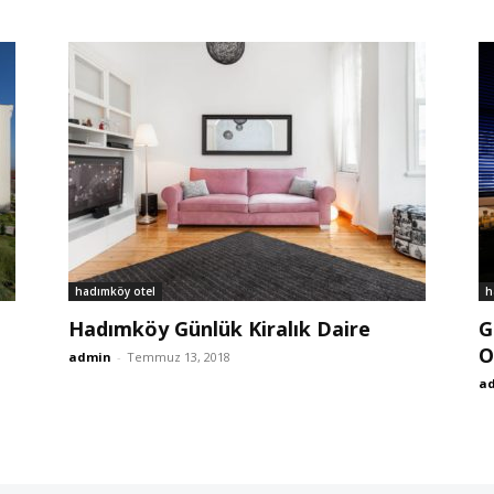
hadımköy otel
h
Hadımköy Günlük Kiralık Daire
G
O
admin
-
Temmuz 13, 2018
a