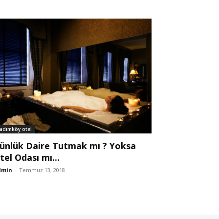
adımköy otel
ünlük Daire Tutmak mı ? Yoksa
tel Odası mı...
dmin
-
Temmuz 13, 2018