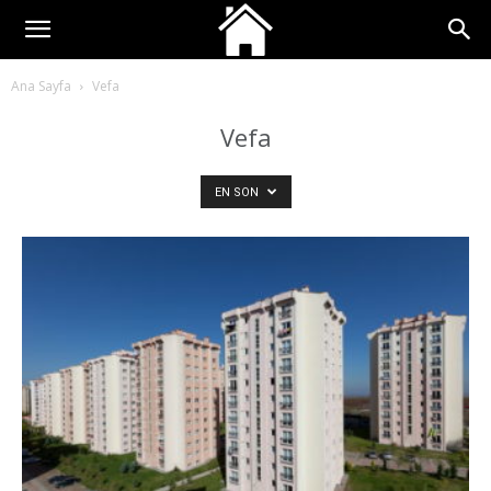
Ana Sayfa
Vefa
Vefa
EN SON