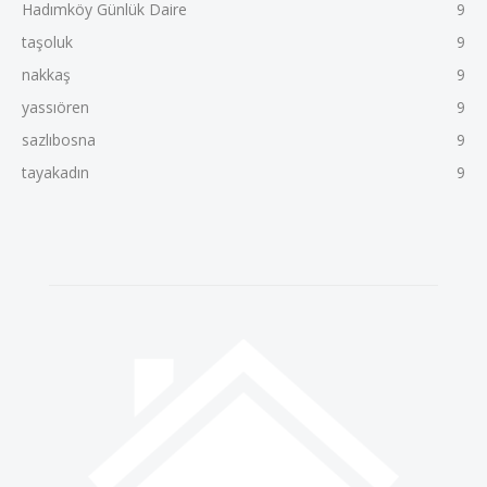
Hadımköy Günlük Daire
9
taşoluk
9
nakkaş
9
yassıören
9
sazlıbosna
9
tayakadın
9